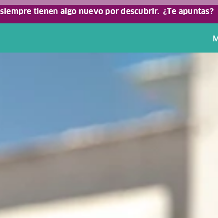
 siempre tienen algo nuevo por descubrir.
¿Te apuntas?
M