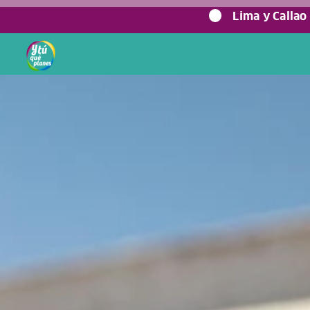
0%
Lima y Callao
Home
/
Blog viajero