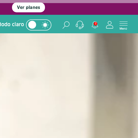
Ver planes
odo claro
2
Menú