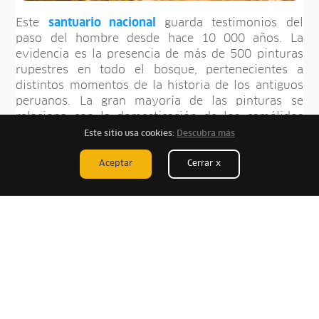
Este
santuario nacional
guarda testimonios del
paso del hombre desde hace 10 000 años. La
evidencia es la presencia de más de 500 pinturas
rupestres en todo el bosque, pertenecientes a
distintos momentos de la historia de los antiguos
peruanos. La gran mayoría de las pinturas se
relaciona con la domesticación de los camélidos
andinos. Gracias a ellas, los arqueólogos han
Este sitio usa cookies:
Descubra más
logrado determinar que, en la zona, la
domesticación de llamas y alpacas se habría
Aceptar
Cerrar x
iniciado hacia los 6 000 años a.C., pero su
incorporación como animales de carga se
remontaría a los 4 500 a.C.
¿QUÉ RUTAS EXISTEN EN EL
SANTUARIO NACIONAL DE
HUAYLLAY?