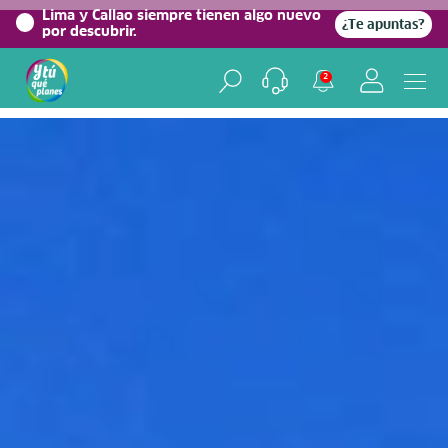
0%
Lima y Callao siempre tienen algo nuevo
¿Te apuntas?
por descubrir.
Home
/
Blog viajero
2