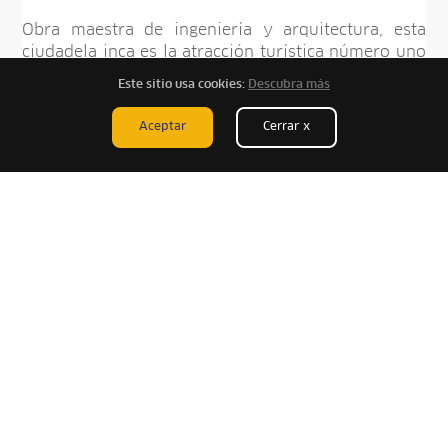
Obra maestra de ingeniería y arquitectura, esta
ciudadela inca es la atracción turística número uno
del Perú. Cuenta con 2490 metros sobre el nivel
Este sitio usa cookies:
Descubra más
del mar, es considerada como Patrimonio de la
Humanidad por la UNESCO y fue declarada como
Aceptar
Cerrar x
una de las siete maravillas del mundo. No necesita
presentación, sabrás lo que te espera.