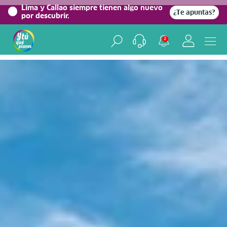
0%
Lima y Callao siempre tienen algo nuevo
¿Te apuntas?
por descubrir.
Home
/
Blog viajero
2