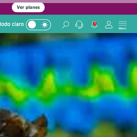
Ver planes
odo claro
2
Menú