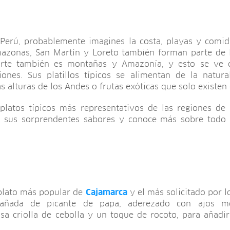
l Perú, probablemente imagines la costa, playas y comid
mazonas, San Martín y Loreto también forman parte de
orte también es montañas y Amazonía, y esto se ve c
ones. Sus platillos típicos se alimentan de la natur
s alturas de los Andes o frutas exóticas que solo existen
platos típicos más representativos de las regiones d
e sus sorprendentes sabores y conoce más sobre todo l
l plato más popular de
Cajamarca
y el más solicitado por lo
añada de picante de papa, aderezado con ajos mol
a criolla de cebolla y un toque de rocoto, para añadir