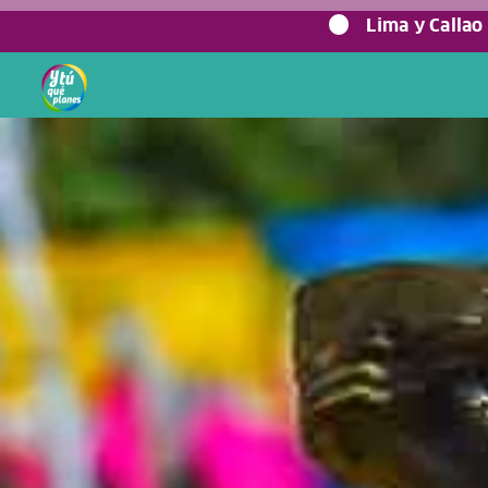
0%
Lima y Callao
Home
/
Blog viajero