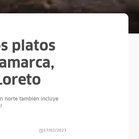
s platos
jamarca,
Loreto
ón norte también incluye
!
17/02/2023