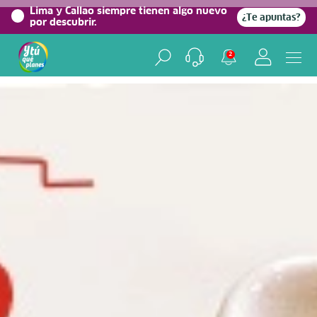
0%
Lima y Callao siempre tienen algo nuevo
¿Te apuntas?
por descubrir.
Home
/
Blog viajero
2