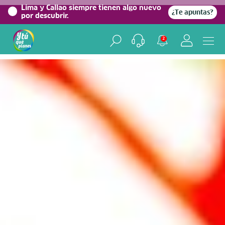
0%
Lima y Callao siempre tienen algo nuevo
¿Te apuntas?
por descubrir.
Home
/
Blog viajero
2