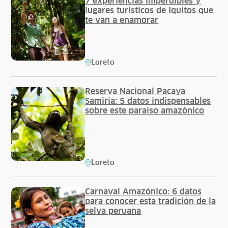
7 experiencias imperdibles y
lugares turísticos de Iquitos que
te van a enamorar
Loreto
Reserva Nacional Pacaya
Samiria: 5 datos indispensables
sobre este paraíso amazónico
Loreto
Carnaval Amazónico: 6 datos
para conocer esta tradición de la
selva peruana