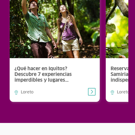
¿Qué hacer en Iquitos?
Reserva N
Descubre 7 experiencias
Samiria: 5
imperdibles y lugares
indispensa
turísticos de Iquitos que te
paraíso a
van a enamorar
Loreto
Loreto