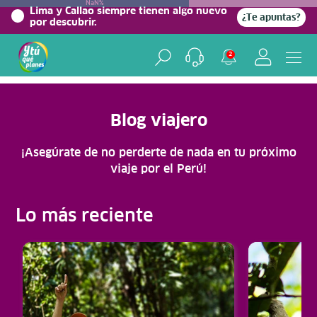
NaN%
Lima y Callao siempre tienen algo nuevo
¿Te apuntas?
por descubrir.
Home
/
Blog Viajero
2
Blog viajero
¡Asegúrate de no perderte de nada en tu próximo
viaje por el Perú!
Lo más reciente