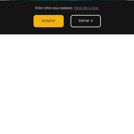
Este sitio usa cookies:
Descubra más
Aceptar
Cerrar x
CENTRO ARQUEOLÓGICO DE
TARAWASI
Tarawasi
es un antiguo centro ceremonial y zona
de descanso construido durante el gobierno del
Inka Pachacuteq. Entre sus edificaciones destacan
los tambos, utilizados para almacenar alimentos;
los andenes, en los que se cultivaba en distintos
pisos de las alturas andinas; y un ushnu de granito,
una plataforma en la que el Inka celebraba
ceremonias religiosas.