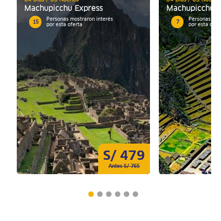
Machupicchu Express
Machupicchu c
Personas mostraron interés
Personas mos
15
7
por esta oferta
por esta ofer
S/ 479
Antes S/ 765