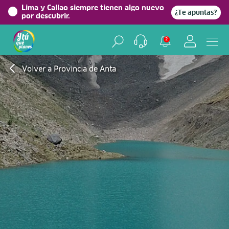
Lima y Callao siempre tienen algo nuevo
¿Te apuntas?
por descubrir.
2
Volver a Provincia de Anta