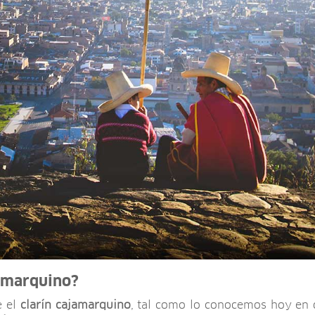
jamarquino?
e el
clarín cajamarquino
, tal como lo conocemos hoy en 