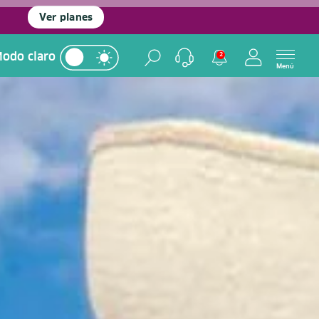
Ver planes
odo claro
2
Menú