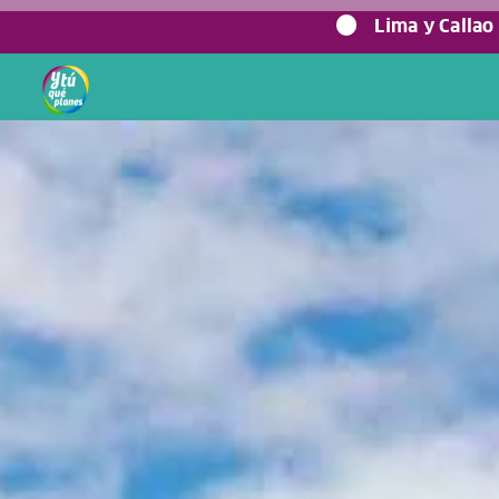
0%
Lima y Callao
Home
/
Blog viajero