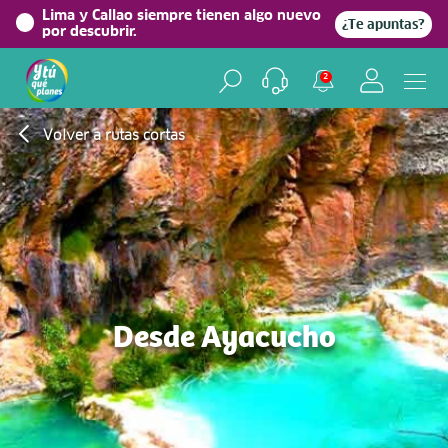
Lima y Callao siempre tienen algo nuevo
¿Te apuntas?
por descubrir.
2
Volver a rutas cortas
Desde Ayacucho