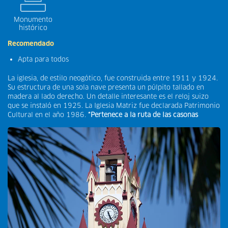
Monumento
histórico
Recomendado
Apta para todos
La iglesia, de estilo neogótico, fue construida entre 1911 y 1924.
Su estructura de una sola nave presenta un púlpito tallado en
madera al lado derecho. Un detalle interesante es el reloj suizo
que se instaló en 1925. La Iglesia Matriz fue declarada Patrimonio
Cultural en el año 1986.
*Pertenece a la ruta de las casonas