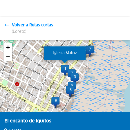
Volver a Rutas cortas
(Loreto)
Leaflet
| © OpenStreetMap contributors
+
Iglesia Matriz
−
El encanto de Iquitos