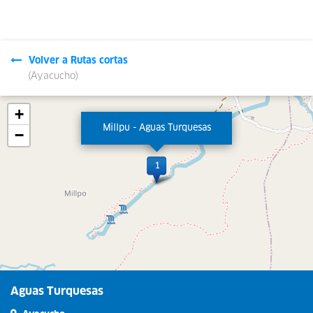
Volver a Rutas cortas
(Ayacucho)
Leaflet
| © OpenStreetMap contributors
+
Millpu - Aguas Turquesas
−
Aguas Turquesas