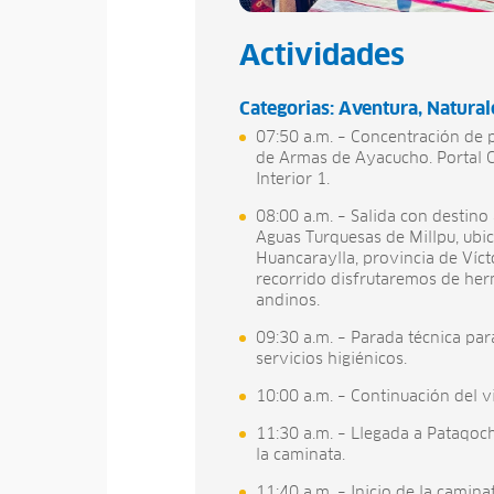
Actividades
Categorias:
Aventura
Natural
07:50 a.m. – Concentración de p
de Armas de Ayacucho. Portal C
Interior 1.
08:00 a.m. – Salida con destino
Aguas Turquesas de Millpu, ubic
Huancaraylla, provincia de Víct
recorrido disfrutaremos de her
andinos.
09:30 a.m. – Parada técnica pa
servicios higiénicos.
10:00 a.m. – Continuación del v
11:30 a.m. – Llegada a Pataqoch
la caminata.
11:40 a.m. – Inicio de la camina