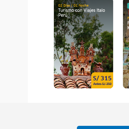
02 Días / 01 Noche
Turismo con Viajes Italo
Perú
F
S/ 315
Antes S/ 350