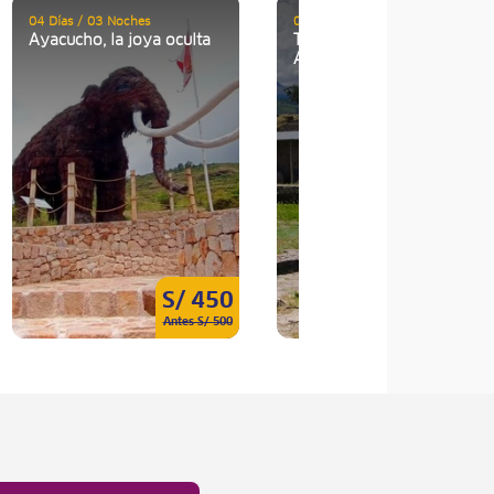
04 Días / 03 Noches
02 Días / 01 Noche
Ayacucho, la joya oculta
Turismo de Aventura en
Ayacucho
S/ 450
S/ 25
Antes S/ 500
Antes S/ 27