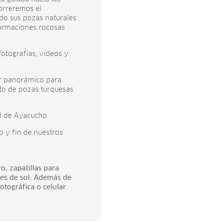
orreremos el
o sus pozas naturales
formaciones rocosas
fotografías, videos y
or panorámico para
nto de pozas turquesas
ad de Ayacucho.
o y fin de nuestros
o, zapatillas para
tes de sol. Además de
tográfica o celular