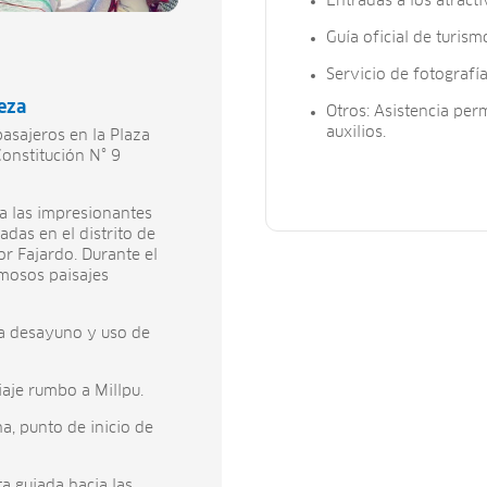
Entradas a los atractiv
Guía oficial de turismo
Servicio de fotografías
eza
Otros: Asistencia pe
auxilios.
asajeros en la Plaza
onstitución N° 9
 a las impresionantes
adas en el distrito de
or Fajardo. Durante el
mosos paisajes
ra desayuno y uso de
iaje rumbo a Millpu.
a, punto de inicio de
ta guiada hacia las