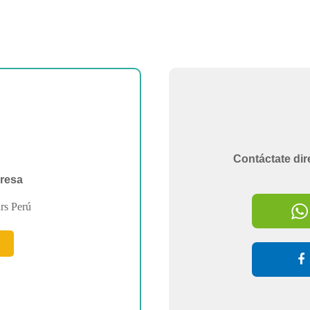
Contáctate dir
resa
rs Perú