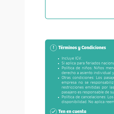
Términos y Condiciones
!
Incluye IGV.
Sí aplica para feriados nacion
Política de niños: Niños men
derecho a asiento individual y
Otras condiciones: Los pasa
empresa no se responsabiliz
restricciones emitidas por l
pasajero es responsable de su
Política de cancelaciones: Lo
disponibilidad. No aplica ree
Ten en cuenta