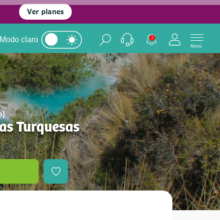
Ver planes
Modo claro
2
Menú
o)
as Turquesas