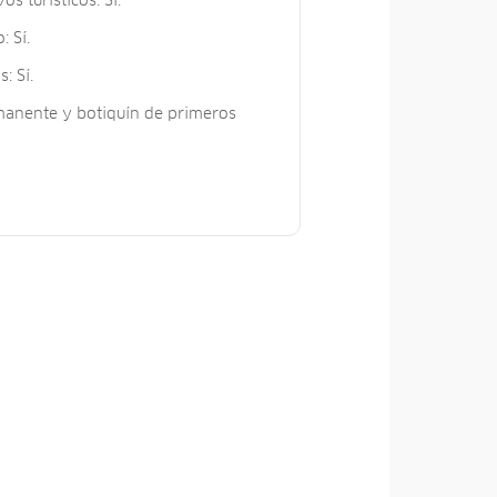
os turísticos: Sí.
: Sí.
: Sí.
rmanente y botiquín de primeros