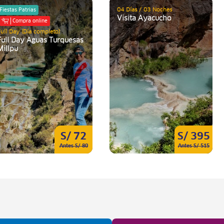
04 Días / 03 Noches
Fiestas Patrias
Visita Ayacucho
Compra online
ull Day (Día completo)
Full Day Aguas Turquesas
Millpu
S/ 72
S/ 395
Antes S/ 80
Antes S/ 515