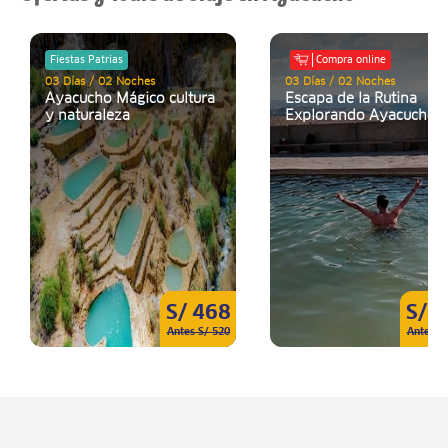
Fiestas Patrias
Compra online
03 Días / 02 Noches
03 Días / 02 Noches
Ayacucho Mágico cultura
Escapa de la Rutina
y naturaleza
Explorando Ayacucho
S/ 468
S/ 
Antes S/ 520
Antes S