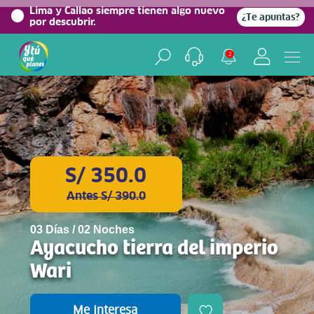
0%
Lima y Callao siempre tienen algo nuevo
¿Te apuntas?
por descubrir.
2
S/ 350.0
Antes S/ 390.0
03 Días / 02 Noches
Ayacucho tierra del imperio
Wari
Me interesa