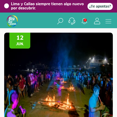
Lima y Callao siempre tienen algo nuevo
¿Te apuntas?
por descubrir.
2
Volver a Festividades
12
JUN.