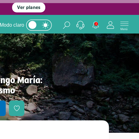
Ver planes
Modo claro
2
Menú
ingo María:
ismo