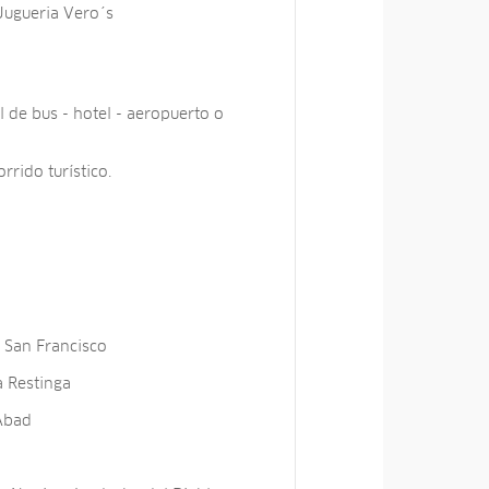
Jugueria Vero´s
 de bus - hotel - aeropuerto o
rrido turístico.
 San Francisco
a Restinga
Abad