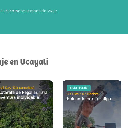
ras recomendaciones de viaje.
aje en Ucayali
ull Day (Día completo)
Fiestas Patrias
Catarata de Regalías "una
03 Días / 02 Noches
aventura inolvidable"
Ruteando por Pucallpa