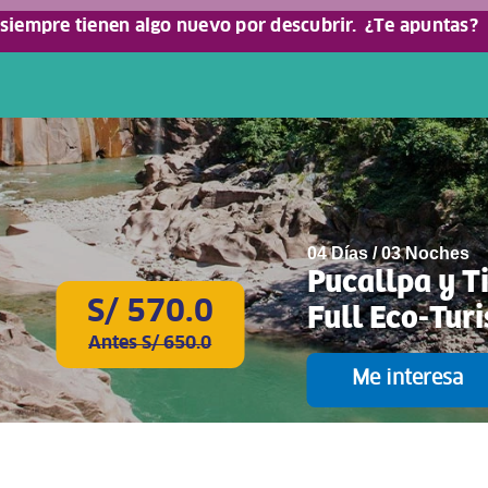
 siempre tienen algo nuevo por descubrir.
¿Te apuntas?
04 Días / 03 Noches
Pucallpa y T
S/ 570.0
Full Eco-Tur
Antes S/ 650.0
Me interesa