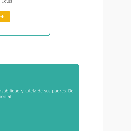
 Tours
web
sabilidad y tutela de sus padres. De
onial.