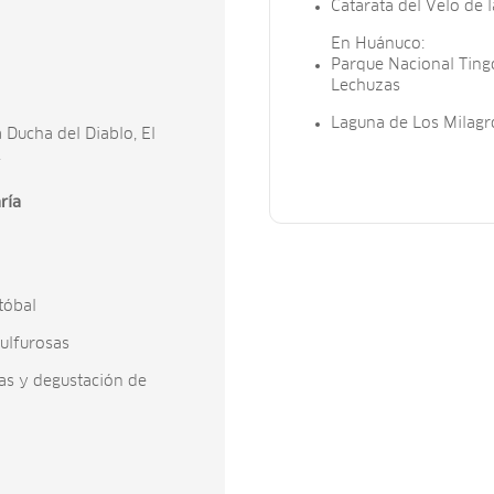
Catarata del Velo de 
En Huánuco:
Parque Nacional Tingo
Lechuzas
Laguna de Los Milagr
a Ducha del Diablo, El
.
ría
tóbal
ulfurosas
ías y degustación de