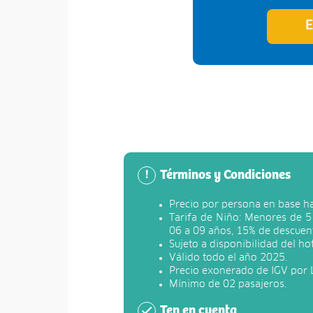
E
Términos y Condiciones
!
Precio por persona en base hab
Tarifa de Niño: Menores de 5 
06 a 09 años, 15% de descuen
Sujeto a disponibilidad del hot
Válido todo el año 2025.
Precio exonerado de IGV por 
Mínimo de 02 pasajeros.
Ten en cuenta