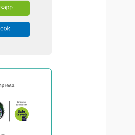
sapp
book
mpresa