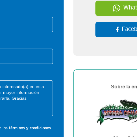
What
Face
Sobre la e
o los
términos y condiciones