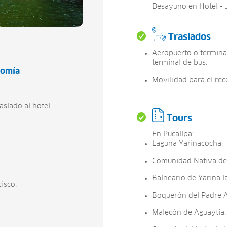
Desayuno en Hotel - 
Traslados
Aeropuerto o terminal
terminal de bus.
nomía
Movilidad para el reco
aslado al hotel
Tours
En Pucallpa:
Laguna Yarinacocha
Comunidad Nativa de
Balneario de Yarina l
isco.
Boquerón del Padre 
Malecón de Aguaytía.