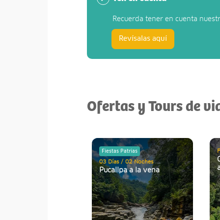
Recuerda tener en cuenta nuest
Revísalas aquí
Ofertas y Tours de vi
F
Fiestas Patrias
03 Días / 02 Noches
Pucallpa a la vena