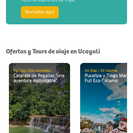
recomendaciones de viaje.
Revísalas aquí
Ofertas y Tours de viaje en Ucayali
Full Day (Día completo)
04 Días / 03 Noches
Catarata de Regalías "una
Pucallpa y Tingo María:
aventura inolvidable"
Full Eco-Turismo