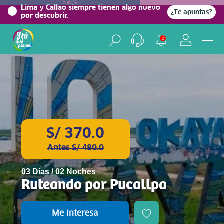
NaN%
Lima y Callao siempre tienen algo nuevo
¿Te apuntas?
por descubrir.
2
S/ 370.0
Antes S/ 480.0
03 Días / 02 Noches
Ruteando por Pucallpa
Me interesa