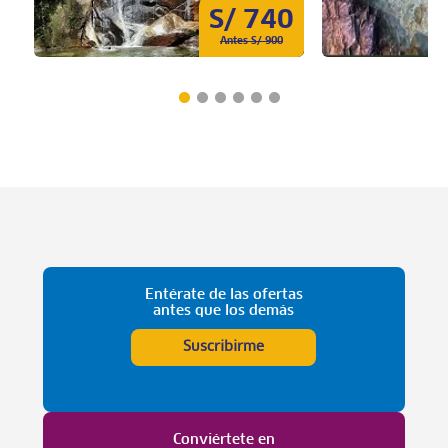
S/ 740
Antes S/ 900
Entérate de las ofertas
antes que los demás
Suscribirme
Conviértete en