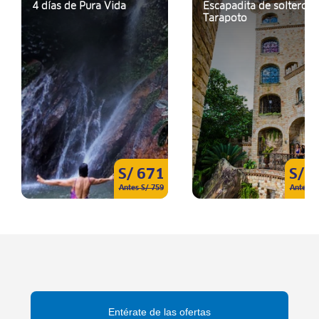
4 días de Pura Vida
Escapadita de soltero a
Tarapoto
S/ 671
S/ 
Antes S/ 759
Antes S
Entérate de las ofertas