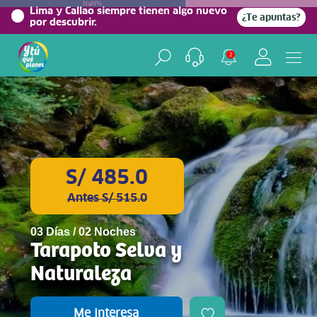
NaN%
Lima y Callao siempre tienen algo nuevo
¿Te apuntas?
por descubrir.
2
S/ 485.0
Antes S/ 515.0
03 Días / 02 Noches
Tarapoto Selva y
Naturaleza
Me interesa