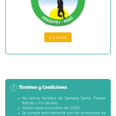
Kuntur Mystery
Ir a la web
Términos y Condiciones
!
No aplica feriados de Semana Santa, Fiestas
Patrias y Fin de Año.
Válido hasta diciembre del 2026.
Se cumple estrictamente con los protocolos de