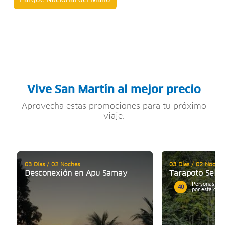
Parque Nacional del Manu
Vive San Martín al mejor precio
Aprovecha estas promociones para tu próximo
viaje.
03 Días / 02 Noches
03 Días / 02 Noches
Desconexión en Apu Samay
Tarapoto Selva
Personas mos
40
por esta ofer