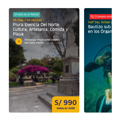
¡Vívelo en el Norte!
Compra online
05 Días / 04 Noches
Half Day (Mitad de d
Piura Esencia Del Norte:
Bautizo sub m
Cultura, Artesanía, Comida y
en los Órganos
Playa
Personas mostraron interés
1
por esta oferta
S/ 990
Antes S/ 1100