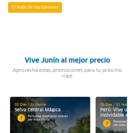
El Valle de los Géiseres
Vive Junín al mejor precio
Aprovecha estas promociones para tu próximo
viaje.
02 Días / 01 Noche
03 Días / 02 Noches
Selva Central Mágica
Perú: Vive una
inolvidable en 
Personas mostraron interés
7
por esta oferta
Personas mos
7
por esta ofer