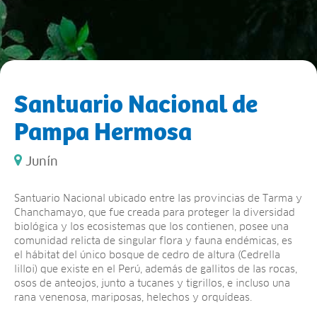
Santuario Nacional de
Pampa Hermosa
Junín
Santuario Nacional ubicado entre las provincias de Tarma y
Chanchamayo, que fue creada para proteger la diversidad
biológica y los ecosistemas que los contienen, posee una
comunidad relicta de singular flora y fauna endémicas, es
el hábitat del único bosque de cedro de altura (Cedrella
lilloi) que existe en el Perú, además de gallitos de las rocas,
osos de anteojos, junto a tucanes y tigrillos, e incluso una
rana venenosa, mariposas, helechos y orquídeas.