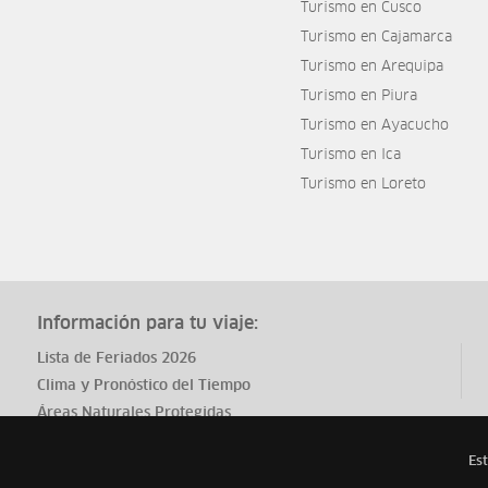
Turismo en Cusco
Turismo en Cajamarca
Turismo en Arequipa
Turismo en Piura
Turismo en Ayacucho
Turismo en Ica
Turismo en Loreto
Información para tu viaje:
Lista de Feriados 2026
Clima y Pronóstico del Tiempo
Áreas Naturales Protegidas
Est
Todos los derechos reservados
ytuqueplanes 2026