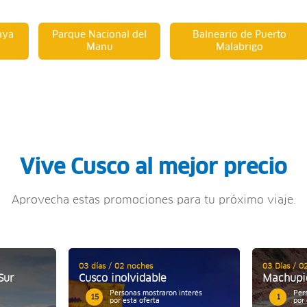
aya
Parque Nacional del
Balneario de Puerto
Manu
Malabrigo
Vive Cusco al mejor precio
Aprovecha estas promociones para tu próximo viaje.
03 días / 02 noches
03 Días / 0
Sur
Cusco inolvidable
Machupi
Personas mostraron interés
Per
15
1
por esta oferta
por 