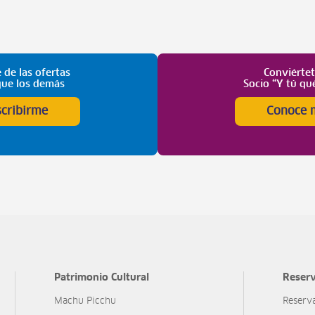
 de las ofertas
Conviérte
que los demás
Socio “Y tú qu
scribirme
Conoce 
Patrimonio Cultural
Reserv
Machu Picchu
Reserv