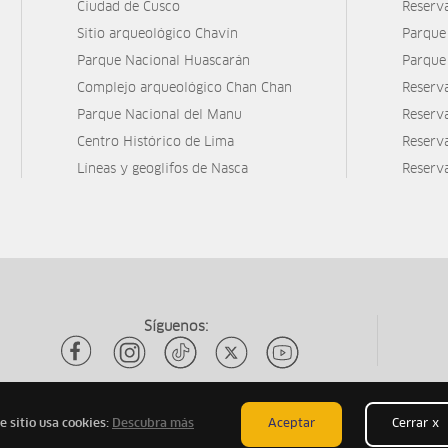
Ciudad de Cusco
Reserv
Sitio arqueológico Chavín
Parque
Parque Nacional Huascarán
Parque
Complejo arqueológico Chan Chan
Reserv
Parque Nacional del Manu
Reserv
Centro Histórico de Lima
Reserva
Líneas y geoglifos de Nasca
Reserv
Síguenos:
e sitio usa cookies:
Descubra más
Aceptar
Cerrar x