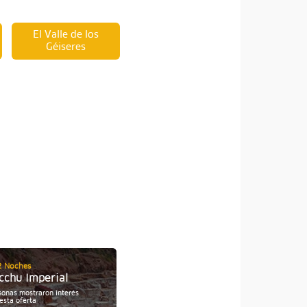
El Valle de los
Géiseres
2 Noches
07 Días / 06 Noches
cchu Imperial
Tour ensueño Cusco
sonas mostraron interés
Personas mostraron interés
37
esta oferta
por esta oferta