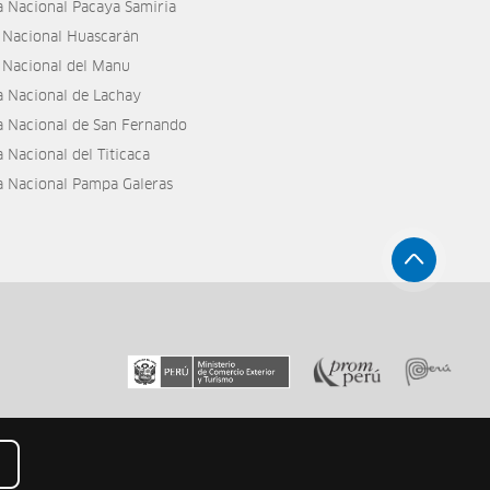
a Nacional Pacaya Samiria
 Nacional Huascarán
 Nacional del Manu
a Nacional de Lachay
a Nacional de San Fernando
 Nacional del Titicaca
a Nacional Pampa Galeras
Mapa de Sitio
Aviso Legal
Términos Legales