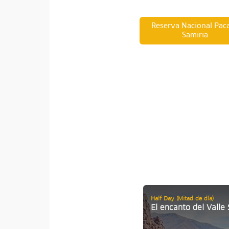
Reserva Nacional Pac
Samiria
Half Day (Mitad de día)
El encanto del Valle 