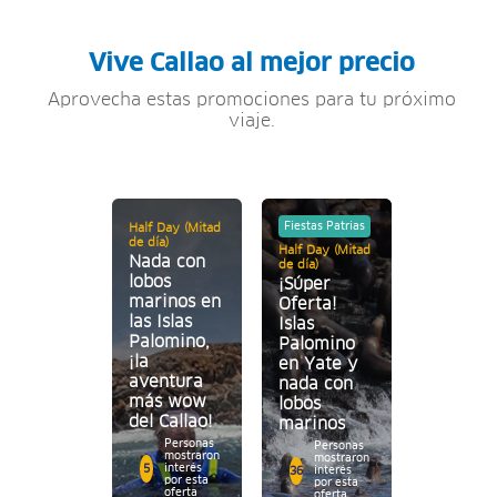
Vive Callao al mejor precio
Aprovecha estas promociones para tu próximo
viaje.
Fiestas Patrias
Half Day (Mitad
de día)
Half Day (Mitad
Nada con
de día)
lobos
¡Súper
marinos en
Oferta!
las Islas
Islas
Palomino,
Palomino
¡la
en Yate y
aventura
nada con
más wow
lobos
del Callao!
marinos
Personas
Personas
mostraron
mostraron
interés
5
interés
36
por esta
por esta
oferta
oferta