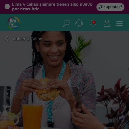
Lima y Callao siempre tienen algo nuevo
¿Te apuntas?
por descubrir.
2
Volver a Callao