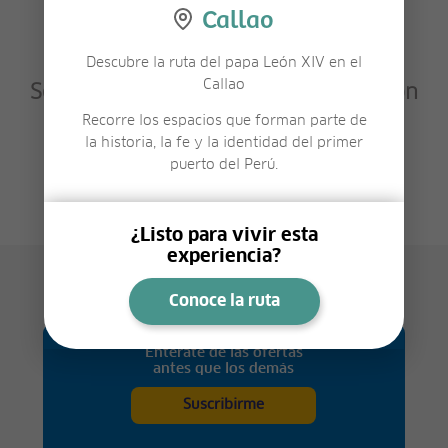
Callao
Descubre la ruta del papa León XIV en el
Callao
Sé el primero en compartir tu opinión
sobre este lugar.
Recorre los espacios que forman parte de
la historia, la fe y la identidad del primer
puerto del Perú.
Deja tu opinión
¿Listo para vivir esta
experiencia?
Conoce la ruta
Entérate de las ofertas
antes que los demás
Suscribirme