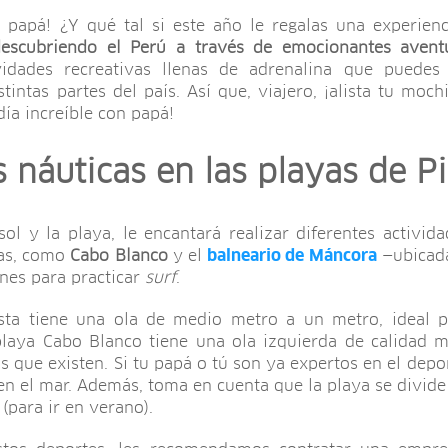
papá! ¿Y qué tal si este año le regalas una experien
descubriendo el Perú a través de emocionantes avent
idades recreativas llenas de adrenalina que puedes
tintas partes del país. Así que, viajero, ¡alista tu moch
día increíble con papá!
s náuticas en las playas de P
ol y la playa, le encantará realizar diferentes activida
ñas, como
Cabo Blanco
y el
balneario de Máncora
—ubicada
nes para practicar
surf
.
sta tiene una ola de medio metro a un metro, ideal p
playa Cabo Blanco tiene una ola izquierda de calidad m
 que existen. Si tu papá o tú son ya expertos en el depor
en el mar. Además, toma en cuenta que la playa se divide 
(para ir en verano).