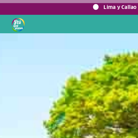
0%
Lima y Callao
Home
/
Blog viajero