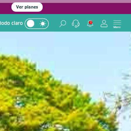
Ver planes
odo claro
2
Menú