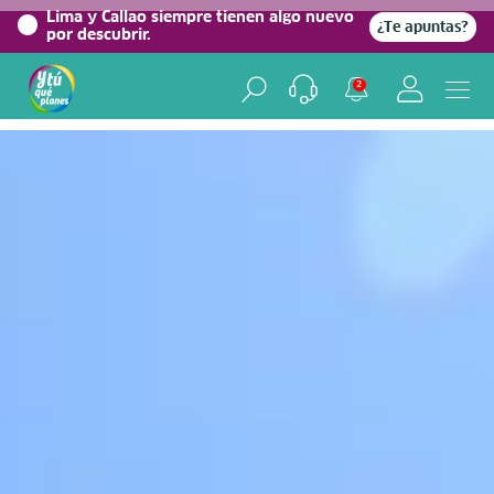
0%
Lima y Callao siempre tienen algo nuevo
¿Te apuntas?
por descubrir.
Home
/
Blog viajero
2