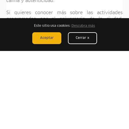
calma y autenticidad.
Si quieres conocer más sobre las actividades
programadas por el aniversario de la ciudad,
puedes conocer más haciendo clic en
este enlace
.
Este sitio usa cookies:
Descubra más
Aceptar
Cerrar x
Recomendaciones para disfrutar tu
viaje
Antes de viajar a
Ilo
, toma en cuenta algunos
consejos que harán tu experiencia mucho más
cómoda y completa:
Lleva ropa ligera para el día y una casaca para
las noches.
Usa protector solar, sombrero y repelente.
Recuerda mantenerte hidratado durante tus