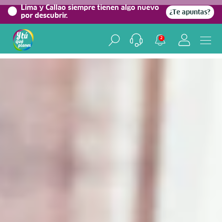
0%
Lima y Callao siempre tienen algo nuevo
¿Te apuntas?
por descubrir.
Home
/
Blog viajero
2