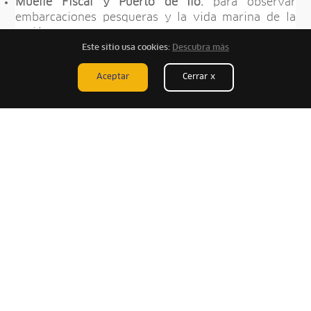
Muelle Fiscal y Puerto de Ilo:
para observar
embarcaciones pesqueras y la vida marina de la
región.
Este sitio usa cookies:
Descubra más
Playa Pozo de Lisas:
ideal para nadar o hacer
deportes acuáticos. Es una de las playas más
Aceptar
Cerrar x
tranquilas y visitadas de Ilo.
Reserva de Punta Coles:
es una área natural
protegida con un invaluable patrimonio. Está
conformado por 22 islas y 11 puntas guaneras
pobladas por lobos marinos, pingüinos de
Humboldt, guanayes, piqueros, entre otros.
Gastronomía marina:
ceviche de conchas negras,
chupe de camarones, jalea mixta y arroz con
mariscos
Iglesia San Jerónimo:
arquitectura religiosa
tradicional en el centro de la ciudad.