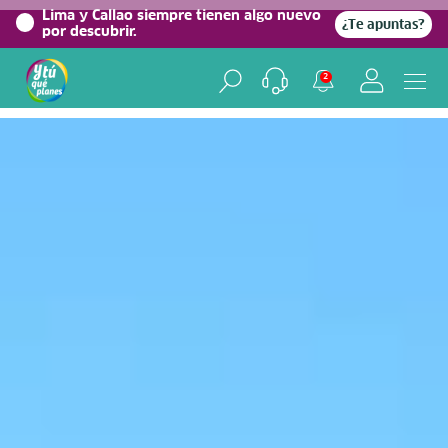
0%
Lima y Callao siempre tienen algo nuevo
¿Te apuntas?
por descubrir.
Home
/
Blog viajero
2