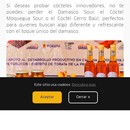
Si deseas probar cócteles innovadores, no te
puedes perder el Damasco Sour, el Cóctel
Moquegua Sour o el Cóctel Cerro Baúl, perfectos
para quienes buscan algo diferente y refrescante
con el toque único del damasco.
Este sitio usa cookies:
Descubra más
Aceptar
Cerrar x