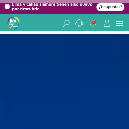
0%
Lima y Callao siempre tienen algo nuevo
¿Te apuntas?
por descubrir.
Home
/
Blog viajero
2