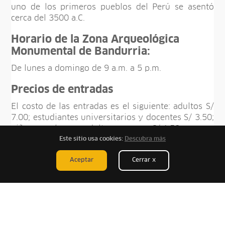
uno de los primeros pueblos del Perú se asentó
cerca del 3500 a.C.
Horario de la Zona Arqueológica
Monumental de Bandurria:
De lunes a domingo de 9 a.m. a 5 p.m.
Precios de entradas
El costo de las entradas es el siguiente: adultos S/
7.00; estudiantes universitarios y docentes S/ 3.50;
niños, escolares y adultos mayores S/ 1.50.
Este sitio usa cookies:
Descubra más
Aceptar
Cerrar x