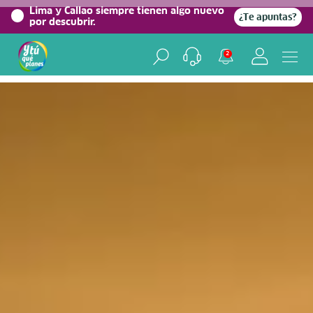
0%
Lima y Callao siempre tienen algo nuevo
¿Te apuntas?
por descubrir.
Home
/
Blog viajero
2