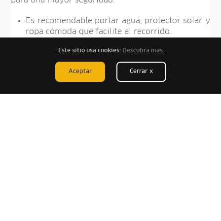
Es recomendable portar agua, protector solar y
ropa cómoda que facilite el recorrido.
Este sitio usa cookies:
Descubra más
Si planeas pedalear por zonas urbanas, utiliza
las ciclovías disponibles y respeta las señales
Aceptar
Cerrar x
de tránsito.
Procura evitar las horas de mayor congestión
vehicular y mantente atento a las condiciones
climáticas.
Una forma diferente de descubrir la
ciudad
La bicicleta permite conocer
Lima
desde otra
perspectiva, conectando espacios urbanos, áreas
verdes y paisajes naturales en una sola