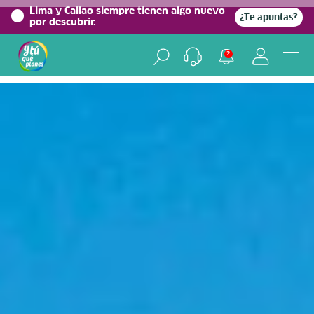
0%
Lima y Callao siempre tienen algo nuevo
¿Te apuntas?
por descubrir.
Home
/
Blog viajero
2