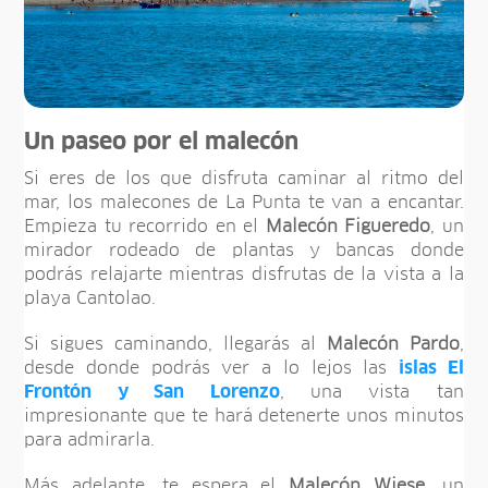
Un paseo por el malecón
Si eres de los que disfruta caminar al ritmo del
mar, los malecones de La Punta te van a encantar.
Empieza tu recorrido en el
Malecón Figueredo
, un
mirador rodeado de plantas y bancas donde
podrás relajarte mientras disfrutas de la vista a la
playa Cantolao.
Si sigues caminando, llegarás al
Malecón Pardo
,
desde donde podrás ver a lo lejos las
islas El
Frontón y San Lorenzo
, una vista tan
impresionante que te hará detenerte unos minutos
para admirarla.
Más adelante, te espera el
Malecón Wiese
, un