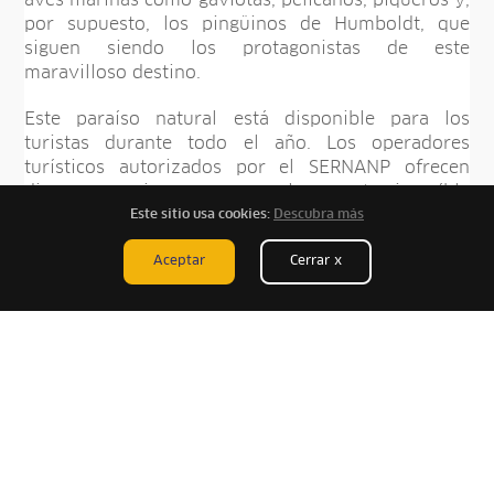
por supuesto, los pingüinos de Humboldt, que
siguen siendo los protagonistas de este
maravilloso destino.
Este paraíso natural está disponible para los
turistas durante todo el año. Los operadores
turísticos autorizados por el SERNANP ofrecen
diversas opciones para explorar este increíble
destino, tanto desde el mar como en tierra firme.
Este sitio usa cookies:
Descubra más
Aceptar
Cerrar x