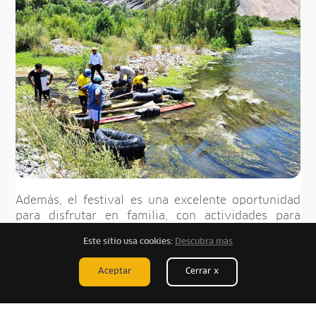
Además, el festival es una excelente oportunidad
para disfrutar en familia, con actividades para
todos, desde concursos de coctelería hasta
Este sitio usa cookies:
Descubra más
presentaciones de danzas típicas. ¡No te lo pierdas!
Aceptar
Cerrar x
¡Celebra la riqueza cultural y gastronómica de