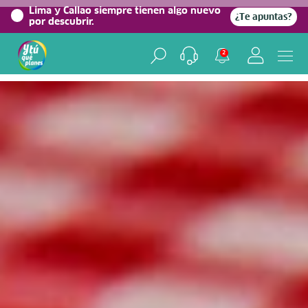
0%
Lima y Callao siempre tienen algo nuevo
¿Te apuntas?
por descubrir.
Home
/
Blog viajero
2