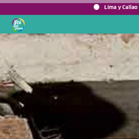
0%
Lima y Callao
Home
/
Blog viajero