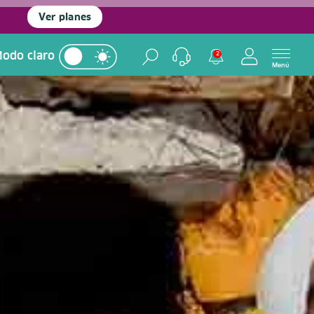
Ver planes
odo claro
2
Menú