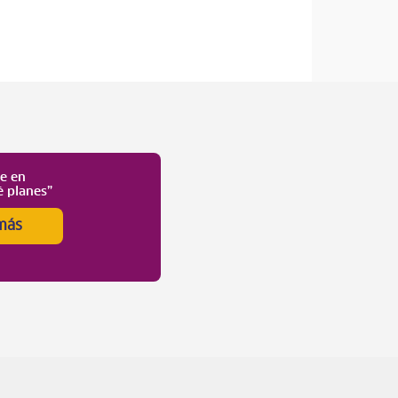
te en
é planes”
más