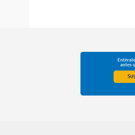
Entérate
antes 
Su