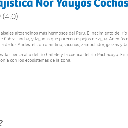
ajística Nor Yauyos Cocha
(4.0)
paisajes altoandinos más hermosos del Perú. El nacimiento del r
e Cabracancha, y lagunas que parecen espejos de agua. Además de 
ica de los Andes: el zorro andino, vicuñas, zambullidor, garzas y 
: la cuenca alta del río Cañete y la cuenca del río Pachacayo. En
nía con los ecosistemas de la zona.
?