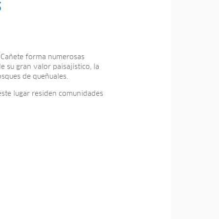
s
ío Cañete forma numerosas
su gran valor paisajístico, la
bosques de queñuales.
 este lugar residen comunidades