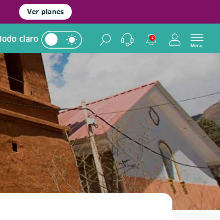
Ver planes
odo claro
2
Menú