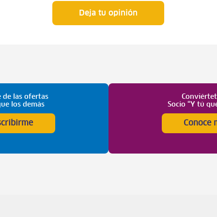
Deja tu opinión
 de las ofertas
Conviérte
que los demás
Socio “Y tú qu
scribirme
Conoce 