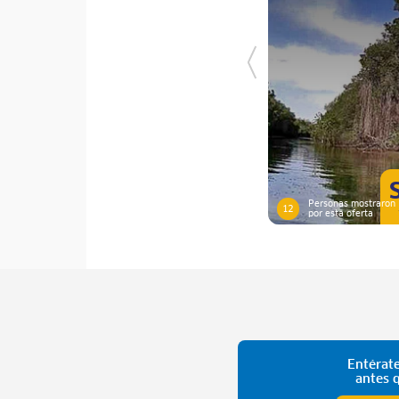
Personas mostraron 
12
por esta oferta
Entérate
antes 