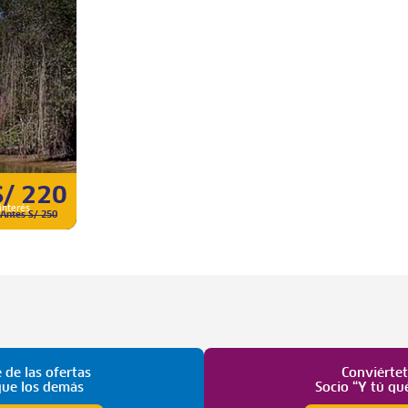
S/ 220
interés
Antes S/ 250
 de las ofertas
Conviérte
que los demás
Socio “Y tú qu