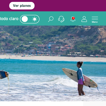
Ver planes
odo claro
2
Menú