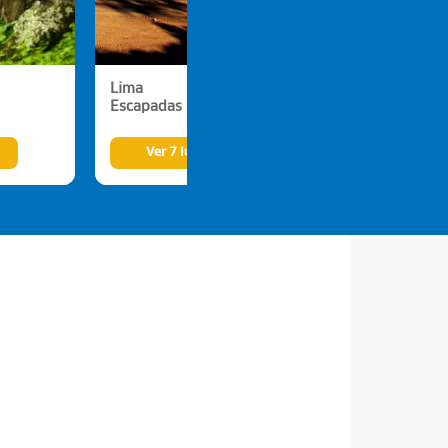
Lima
Piura
Escapadas rurales
Playas de en
Ver 7 lugares
Ver 9 luga