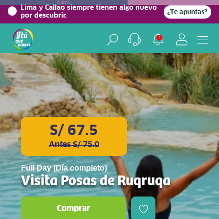
NaN%
Lima y Callao siempre tienen algo nuevo
¿Te apuntas?
por descubrir.
2
S/ 67.5
Antes S/ 75.0
Full Day (Día completo)
Visita Posas de Ruqruqa
Comprar