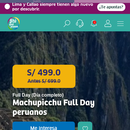
NaN%
Lima y Callao siempre tienen algo nuevo
¿Te apuntas?
por descubrir.
2
S/ 499.0
Antes S/ 699.0
Full Day (Día completo)
Machupicchu Full Day
peruanos
Me interesa