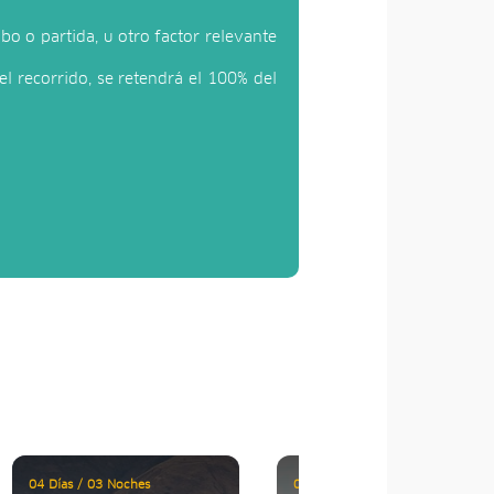
bo o partida, u otro factor relevante
l recorrido, se retendrá el 100% del
04 Días / 03 Noches
03 Días / 02 Noches