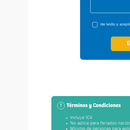
He leído y acept
E
Términos y Condiciones
!
Incluye IGV.
No aplica para feriados nacion
Mínimo de personas para aplic