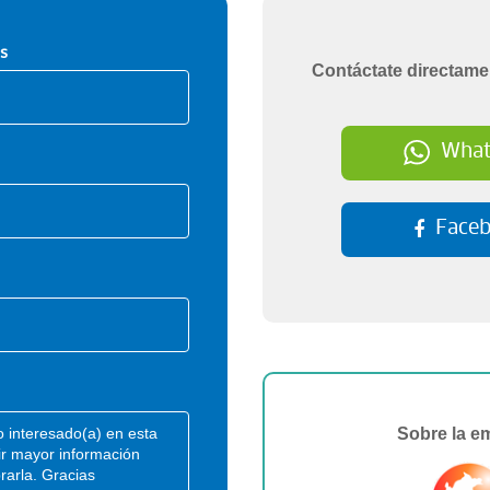
s
Contáctate directame
What
Face
Sobre la e