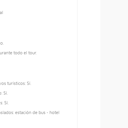
al
o.
urante todo el tour.
os turísticos: Sí.
: Sí.
: Sí.
slados: estación de bus - hotel