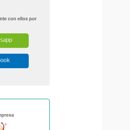
nte con ellos por
sapp
book
mpresa