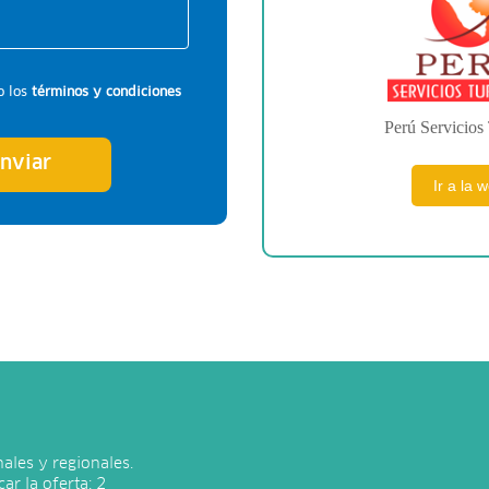
o los
términos y condiciones
Perú Servicios 
nviar
Ir a la 
ales y regionales.
ar la oferta: 2