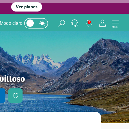
Ver planes
Modo claro
2
Menú
villoso