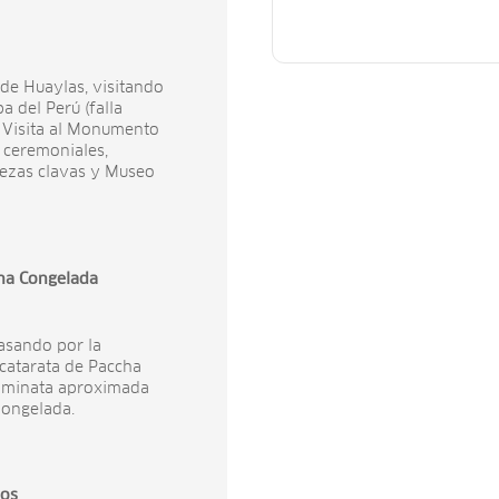
 de Huaylas, visitando
a del Perú (falla
. Visita al Monumento
 ceremoniales,
bezas clavas y Museo
na Congelada
pasando por la
 catarata de Paccha
Caminata aproximada
Congelada.
cos