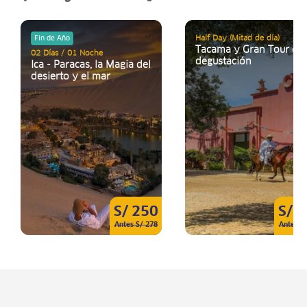
Half Day (Mitad de día)
Fin de Año
Tacama y Gran Tour co
02 Días / 01 Noche
degustación
Ica - Paracas, la Magia del
desierto y el mar
S/ 250
S/ 
Antes S/ 278
Antes S