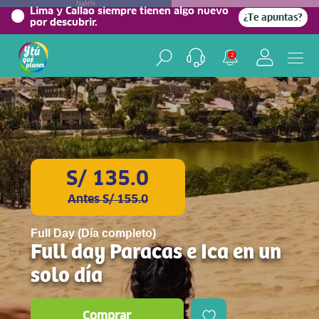
NaN%
Lima y Callao siempre tienen algo nuevo
¿Te apuntas?
por descubrir.
2
S/ 135.0
Antes S/ 155.0
Full Day (Día completo)
Full day Paracas e Ica en un
solo día
Comprar