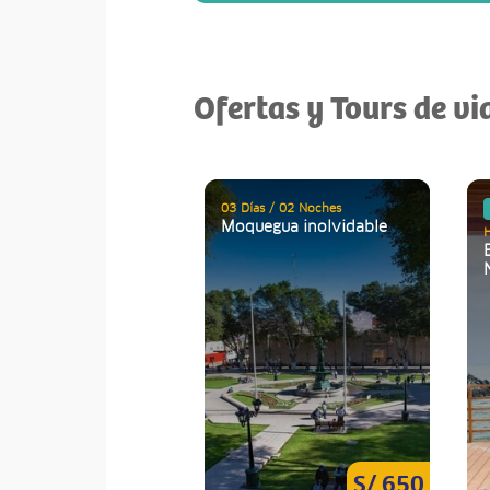
Ofertas y Tours de v
03 Días / 02 Noches
Moquegua inolvidable
H
S/ 650