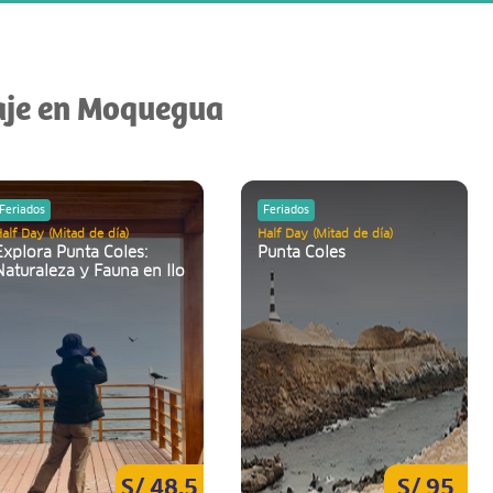
iaje en Moquegua
Feriados
Feriados
alf Day (Mitad de día)
Half Day (Mitad de día)
Explora Punta Coles:
Punta Coles
Naturaleza y Fauna en Ilo
S/ 48.5
S/ 95