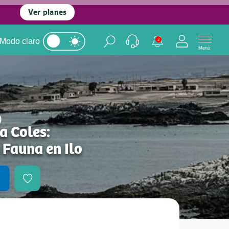
Ver planes
Modo claro
2
Menú
)
a Coles:
 Fauna en Ilo