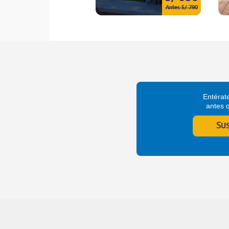
Antes S/ 790
Entérate
antes 
Su