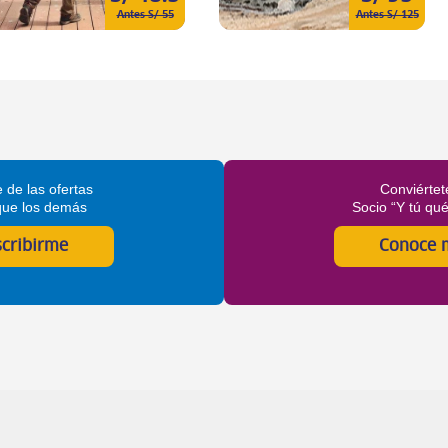
Antes S/ 55
Antes S/ 125
 de las ofertas
Conviértet
que los demás
Socio “Y tú qu
scribirme
Conoce 