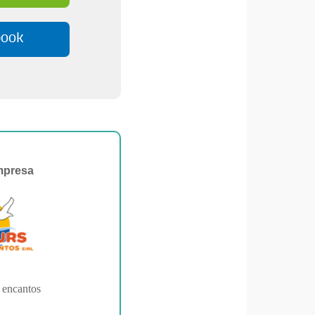
book
mpresa
s encantos