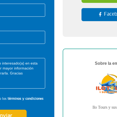
Face
Sobre la e
o los
términos y condiciones
Ilo Tours y su
nviar