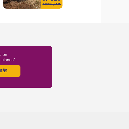
Antes S/ 175
e en
é planes”
más