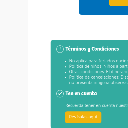
Términos y Condiciones
!
No aplica para feriados nacion
Política de niños: Niños a par
Otras condiciones: El itinerar
Política de cancelaciones: Di
no presenta ninguna observac
Ten en cuenta
Recuerda tener en cuenta nuest
Revísalas aquí