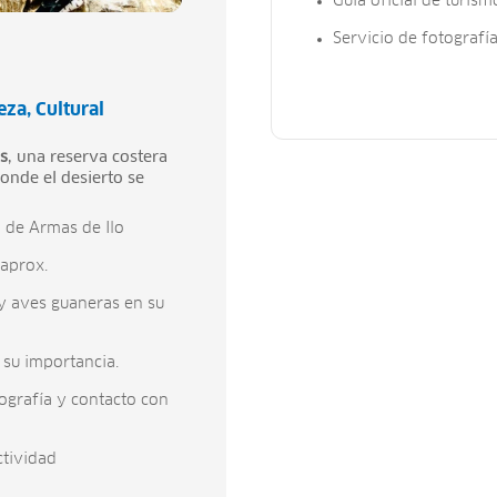
Guía oficial de turismo
Servicio de fotografías
eza
Cultural
s
, una reserva costera
donde el desierto se
a de Armas de Ilo
aprox.
y aves guaneras en su
 su importancia.
tografía y contacto con
ctividad