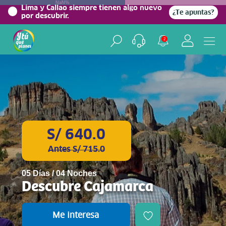
NaN%
Lima y Callao siempre tienen algo nuevo
¿Te apuntas?
por descubrir.
2
S/ 640.0
Antes S/ 715.0
05 Días / 04 Noches
Descubre Cajamarca
Me interesa