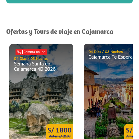
Ofertas y Tours de viaje en Cajamarca
04 Días / 03 Noches
Compra online
Cajamarca Te Espera
04 Días / 03 Noches
Semana Santa en
Cajamarca 4D 2026
S/ 1800
S/ 
Antes S/ 2100
Antes S