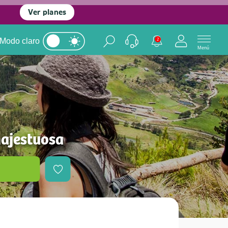
Ver planes
Modo claro
2
Menú
ajestuosa