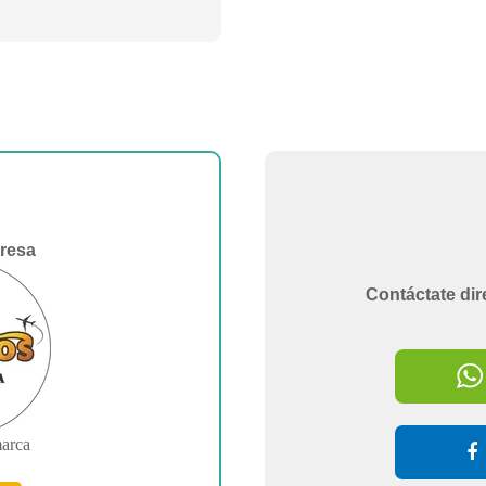
resa
Contáctate dir
marca