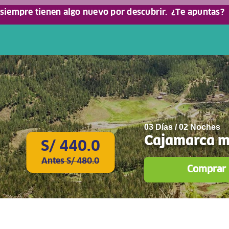
 siempre tienen algo nuevo por descubrir.
¿Te apuntas?
03 Días / 02 Noches
Cajamarca m
S/ 440.0
Antes S/ 480.0
Comprar