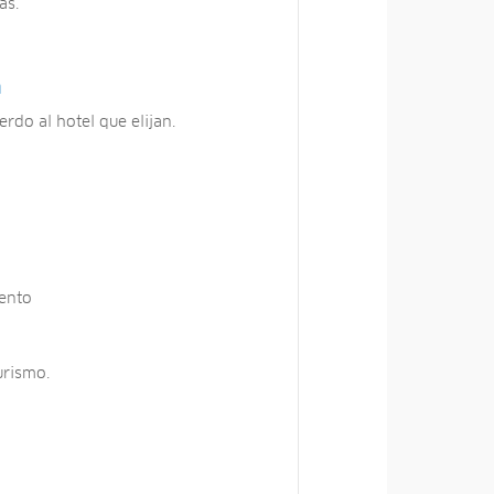
as.
n
rdo al hotel que elijan.
ento
urismo.