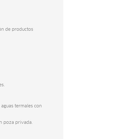
ón de productos
es.
s aguas termales con
n poza privada.