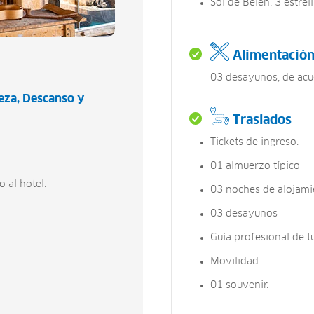
Sol de Belén, 3 estrell
Alimentació
03 desayunos, de acue
eza
Descanso y
Traslados
Tickets de ingreso.
01 almuerzo típico
 al hotel.
03 noches de alojami
03 desayunos
Guía profesional de t
Movilidad.
01 souvenir.
.