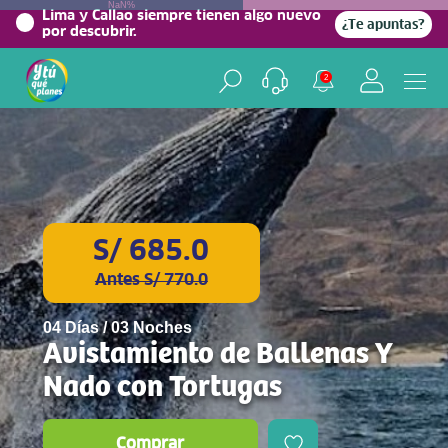
NaN%
Lima y Callao siempre tienen algo nuevo
¿Te apuntas?
por descubrir.
2
S/ 685.0
Antes S/ 770.0
04 Días / 03 Noches
Avistamiento de Ballenas Y
Nado con Tortugas
Comprar