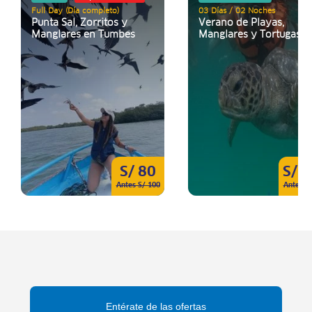
Full Day (Día completo)
03 Días / 02 Noches
Punta Sal, Zorritos y
Verano de Playas,
Manglares en Tumbes
Manglares y Tortugas
S/ 80
S/ 
Antes S/ 100
Antes S
Entérate de las ofertas