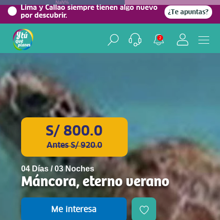
NaN%
Lima y Callao siempre tienen algo nuevo
¿Te apuntas?
por descubrir.
2
S/ 800.0
Antes S/ 920.0
04 Días / 03 Noches
Máncora, eterno verano
Me interesa