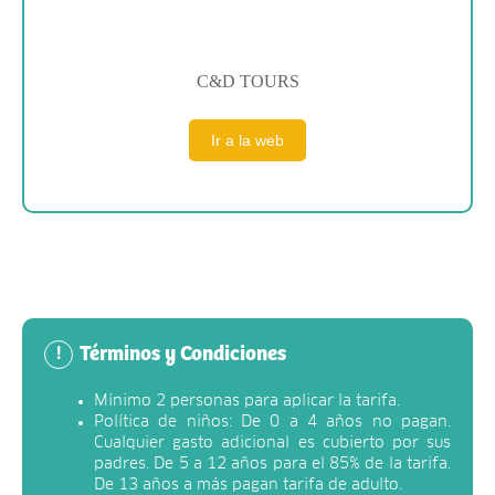
C&D TOURS
Ir a la web
Términos y Condiciones
!
Mínimo 2 personas para aplicar la tarifa.
Política de niños: De 0 a 4 años no pagan.
Cualquier gasto adicional es cubierto por sus
padres. De 5 a 12 años para el 85% de la tarifa.
De 13 años a más pagan tarifa de adulto.