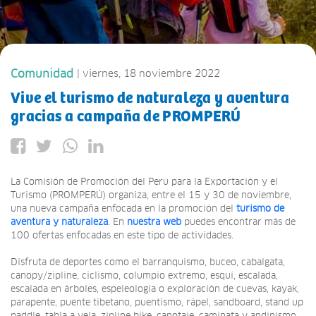
Comunidad
| viernes, 18 noviembre 2022
Vive el turismo de naturaleza y aventura
gracias a campaña de PROMPERÚ
La Comisión de Promoción del Perú para la Exportación y el
Turismo (PROMPERÚ) organiza, entre el 15 y 30 de noviembre,
una nueva campaña enfocada en la promoción del
turismo de
aventura y naturaleza
. En
nuestra web
puedes encontrar más de
100 ofertas enfocadas en este tipo de actividades.
Disfruta de deportes como el barranquismo, buceo, cabalgata,
canopy/zipline, ciclismo, columpio extremo, esquí, escalada,
escalada en árboles, espeleología o exploración de cuevas, kayak,
parapente, puente tibetano, puentismo, rápel, sandboard, stand up