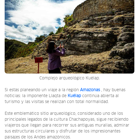
Complejo arqueológico Kuélap.
Si estás planeando un viaje a la región
Amazonas
, hay buenas
noticias: la imponente Llaqta de
Kuélap
continúa abierta al
turismo y las visitas se realizan con total normalidad.
Este emblemático sitio arqueológico, considerado uno de los
principales legados de la cultura Chachapoyas, sigue recibiendo
viajeros que llegan para recorrer sus antiguas murallas, admirar
sus estructuras circulares y disfrutar de los impresionantes
paisajes de los Andes amazónicos.