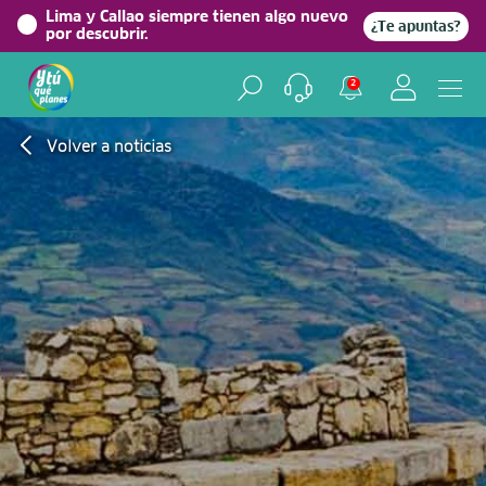
Lima y Callao siempre tienen algo nuevo
¿Te apuntas?
por descubrir.
2
Volver a noticias