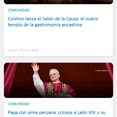
COMUNIDAD
Coishco lanza el Salón de la Causa: el nuevo
templo de la gastronomía ancashina
jueves, 19 junio 2025
COMUNIDAD
Papa con alma peruana: conoce a León XIV y su