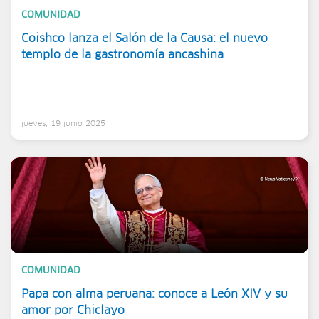
COMUNIDAD
Coishco lanza el Salón de la Causa: el nuevo
templo de la gastronomía ancashina
jueves, 19 junio 2025
COMUNIDAD
Papa con alma peruana: conoce a León XIV y su
amor por Chiclayo